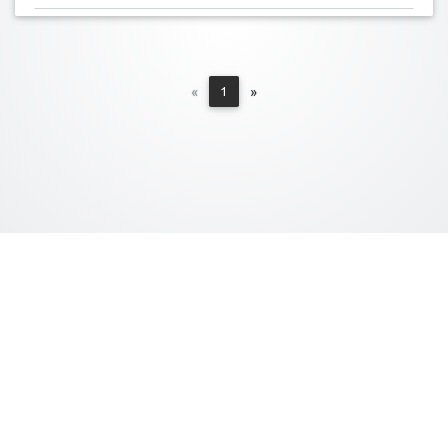
Previous
Next
«
1
»