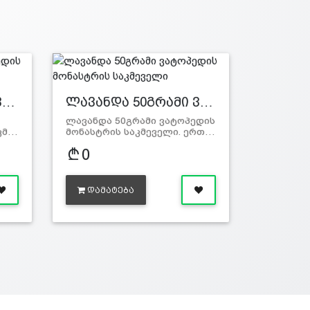
ვ…
ლავანდა 50გრამი ვ…
ლავანდა 50გრამი ვატოპედის
კმ…
მონასტრის საკმეველი. ერთ…
0
ᲓᲐᲛᲐᲢᲔᲑᲐ