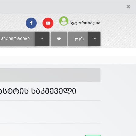
×
ავტორიზაცია
TOGGLE DROPDOWN
TOGGLE DROPDOWN
ᲙᲐᲢᲔᲒᲝᲠᲘᲔᲑᲘ
(0)
ნასტრის საკმეველი