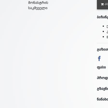
Კ
ბიზან
გაზია
ფასი
პროდ
გზავნ
ნანახ