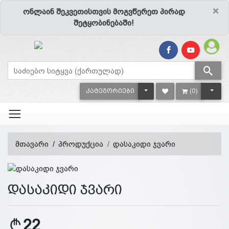
×
ონლაინ შეკვეთისთვის მოგვწერეთ პირად
შეტყობინებაში!
TOGGLE DROPDOWN
TOGG
ᲙᲐᲢᲔᲒᲝᲠᲘᲔᲑᲘ
(0)
მთავარი
პროდუქცია
დასაკიდი ჯვარი
დასაკიდი ჯვარი
22