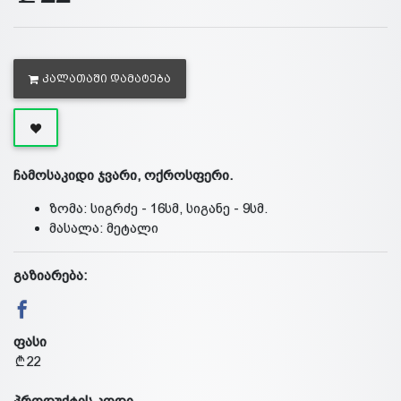
ᲙᲐᲚᲐᲗᲐᲨᲘ ᲓᲐᲛᲐᲢᲔᲑᲐ
ჩამოსაკიდი ჯვარი, ოქროსფერი.
ზომა: სიგრძე - 16სმ, სიგანე - 9სმ.
მასალა: მეტალი
გაზიარება:
ფასი
22
პროდუქტის კოდი