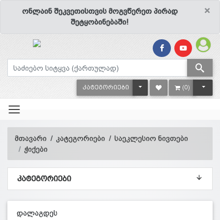
×
ონლაინ შეკვეთისთვის მოგვწერეთ პირად
შეტყობინებაში!
TOGGLE DROPDOWN
TOGG
ᲙᲐᲢᲔᲒᲝᲠᲘᲔᲑᲘ
(0)
მთავარი
კატეგორიები
საეკლესიო ნივთები
ჭიქები
ᲙᲐᲢᲔᲒᲝᲠᲘᲔᲑᲘ
დალაგდეს