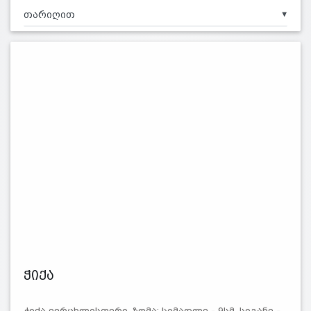
▼
ჭიქა
ჭიქა ვერცხლისფერი. ზომა: სიმაღლე - 9სმ, სიგანე -