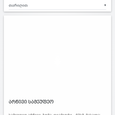
▼
არწივი სამეუფეო
სამეუფეო არწივი. ზომა: დიამეტრი - 60სმ. მასალა: