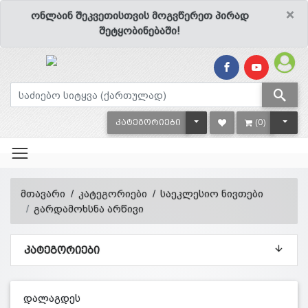
×
ონლაინ შეკვეთისთვის მოგვწერეთ პირად
შეტყობინებაში!
TOGGLE DROPDOWN
TOGG
ᲙᲐᲢᲔᲒᲝᲠᲘᲔᲑᲘ
(0)
მთავარი
კატეგორიები
საეკლესიო ნივთები
გარდამოხსნა არწივი
ᲙᲐᲢᲔᲒᲝᲠᲘᲔᲑᲘ
დალაგდეს