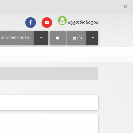
×
ავტორიზაცია
TOGGLE DROPDOWN
TOGGLE DROPDOWN
ᲙᲐᲢᲔᲒᲝᲠᲘᲔᲑᲘ
(0)