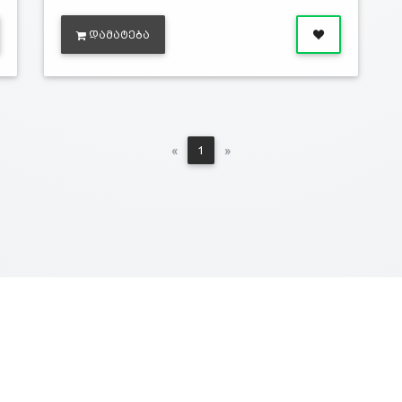
ᲓᲐᲛᲐᲢᲔᲑᲐ
Previous
Next
«
1
»