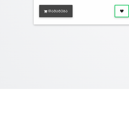
ᲓᲐᲛᲐᲢᲔᲑᲐ